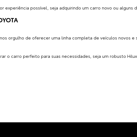
CONCESSIONÁRIA TOYOTA DE CONFIANÇA NO 
veículos – entregamos uma experiência de compra humanizada e d
ta parte da família Toyota, oferecendo soluções completas em auto
 manter os altos padrões de qualidade que a marca exige, com 