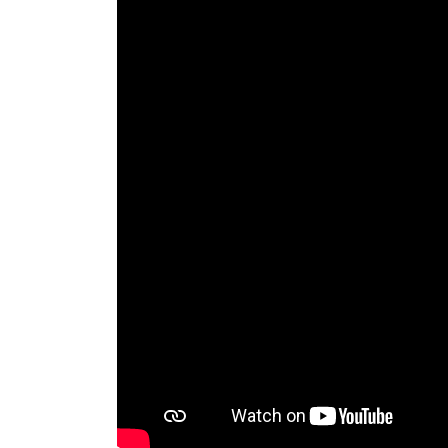
BZ4X
YARIS CROSS