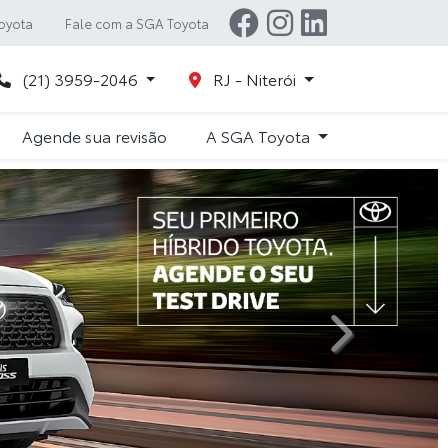
oyota
Fale com a SGA Toyota
(21) 3959-2046
RJ - Niterói
Agende sua revisão
A SGA Toyota