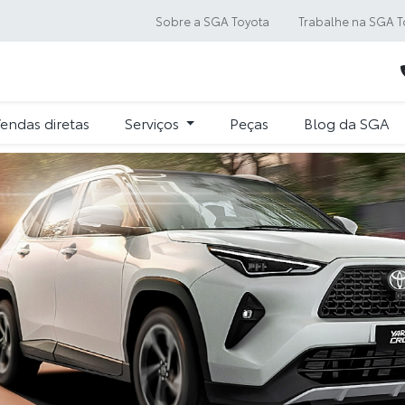
Sobre a SGA Toyota
Trabalhe na SGA T
endas diretas
Serviços
Peças
Blog da SGA