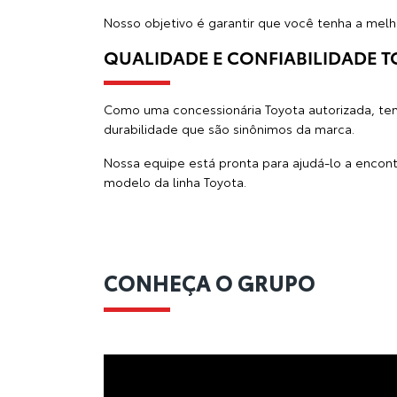
BEM-VINDO À SGA TOYOTA: SUA 
Na
SGA Toyota
, oferecemos muito mais do que 
nossa missão é garantir que cada cliente se sin
Somos uma autorizada Toyota, comprometida em
excelência no serviço prestado.
ENCONTRE SEU CARRO