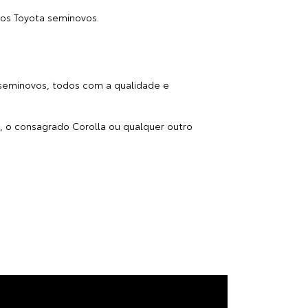
RIO DE JANEIRO
e confiança. Com anos de tradição no mercado,
móveis, peças, serviços e consórcios.
foco em atendimento personalizado e