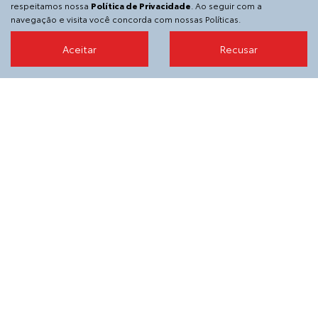
respeitamos nossa
Política de Privacidade
. Ao seguir com a
navegação e visita você concorda com nossas Políticas.
A SGA Toyota
Aceitar
Recusar
Contato
Sobre
Trabalhe conosco
Política de privacidade
Código de Privacidade
Código de ética
Informações financeiras
Desacelere. Seu bem maior é a vida.
SGA VEICULOS E PECAS S.A.
36.152.916/0003-76