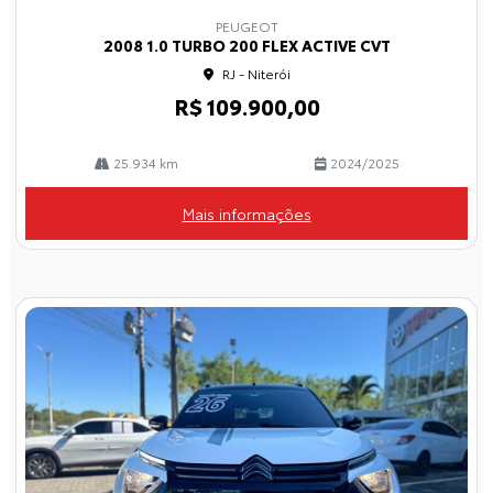
mp
PEUGEOT
arti
2008 1.0 TURBO 200 FLEX ACTIVE CVT
lhe
RJ - Niterói
R$ 109.900,00
25.934 km
2024/2025
Mais informações