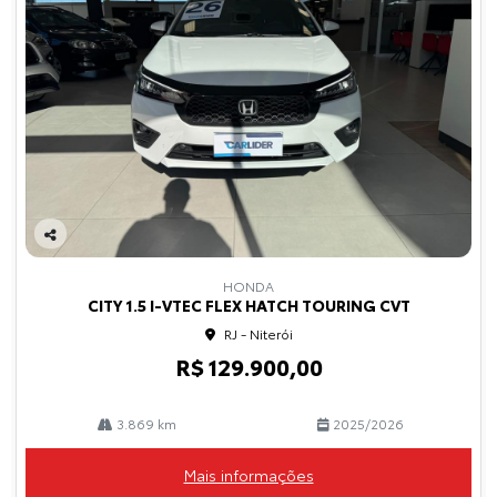
Co
mp
HONDA
arti
CITY 1.5 I-VTEC FLEX HATCH TOURING CVT
lhe
RJ - Niterói
R$ 129.900,00
3.869 km
2025/2026
Mais informações