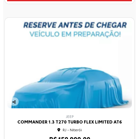
Co
mp
JEEP
arti
COMMANDER 1.3 T270 TURBO FLEX LIMITED AT6
lhe
RJ - Niterói
R$ 150.900,00