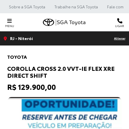
Sobre a SGA Toyota
Trabalhe na SGA Toyota
Fale com a 
MENU
LIGAR
RJ - Niterói
Alterar
TOYOTA
COROLLA CROSS 2.0 VVT-IE FLEX XRE
DIRECT SHIFT
R$ 129.900,00