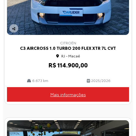
Co
mp
CITROËN
arti
C3 AIRCROSS 1.0 TURBO 200 FLEX XTR 7L CVT
lhe
RJ - Macaé
R$ 114.900,00
6.673 km
2025/2026
Mais informações