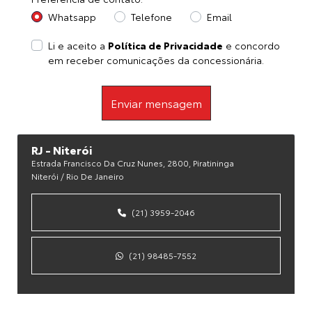
Whatsapp
Telefone
Email
Li e aceito a
Política de Privacidade
e concordo
em receber comunicações da concessionária.
Enviar mensagem
RJ - Niterói
Estrada Francisco Da Cruz Nunes, 2800, Piratininga
Niterói / Rio De Janeiro
(21) 3959-2046
(21) 98485-7552