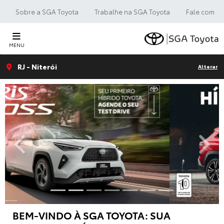
Sobre a SGA Toyota
Trabalhe na SGA Toyota
Fale com a 
MENU
RJ - Niterói
Alterar
templates.template-01.components.carousel.texts.control_
templa
BEM-VINDO À SGA TOYOTA: SUA