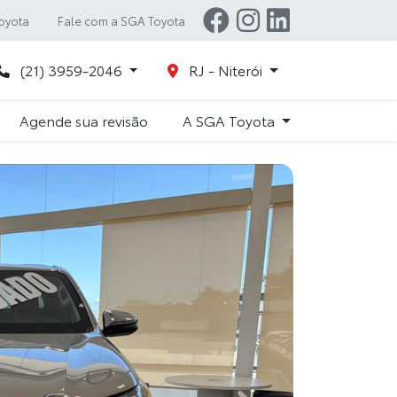
oyota
Fale com a SGA Toyota
(21) 3959-2046
RJ - Niterói
Agende sua revisão
A SGA Toyota