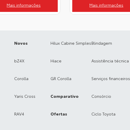
Mais informações
Mais informações
Novos
Hilux Cabine Simples
Blindagem
bZ4X
Hiace
Assistência técnica
Corolla
GR Corolla
Serviços financeiros
Yaris Cross
Comparativo
Consórcio
RAV4
Ofertas
Ciclo Toyota