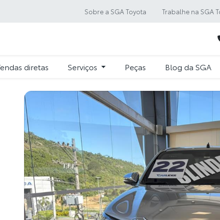
Sobre a SGA Toyota
Trabalhe na SGA T
endas diretas
Serviços
Peças
Blog da SGA