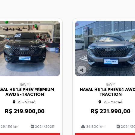
Co
mp
GWM
GWM
arti
VAL H6 1.5 PHEV PREMIUM
HAVAL H6 1.5 PHEV34 AWD
lhe
AWD E-TRACTION
TRACTION
RJ - Niterói
RJ - Macaé
R$ 219.900,00
R$ 221.990,00
29.156 km
2024/2025
34.800 km
2024/2