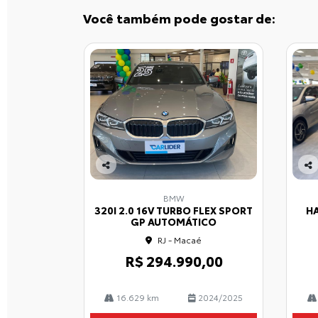
Você também pode gostar de:
Co
Co
mp
mp
BMW
arti
arti
320I 2.0 16V TURBO FLEX SPORT
HA
lhe
lhe
GP AUTOMÁTICO
RJ - Macaé
R$ 294.990,00
16.629 km
2024/2025