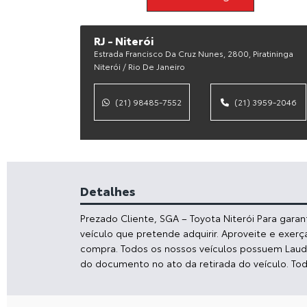
RJ - Niterói
Estrada Francisco Da Cruz Nunes, 2800, Piratininga
Niterói / Rio De Janeiro
(21) 98485-7552
(21) 3959-2046
Detalhes
Prezado Cliente, SGA – Toyota Niterói Para gara
veículo que pretende adquirir. Aproveite e exerç
compra. Todos os nossos veículos possuem Laudo 
do documento no ato da retirada do veículo. To