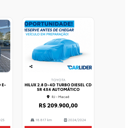
Co
mp
TOYOTA
arti
 E-
HILUX 2.8 D-4D TURBO DIESEL CD
lhe
SR 4X4 AUTOMÁTICO
RJ - Macaé
R$ 209.900,00
025
18.817 km
2024/2024