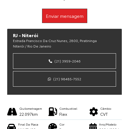
Enviar mensagem
RJ - Niterói
Estrada Francisco Da Cruz Nunes, 2800, Piratininga
Niterói / Rio De Janeiro
(21) 3959-2046
(21) 98485-7552
Quilometragem
Combustível
Câmbio
22.097km
Flex
CVT
Final Da Placa
Cor
Ano/Modelo