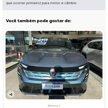
que ocorrer primeiro) para motor e câmbio.
Você também pode gostar de:
Co
mp
RENAULT
arti