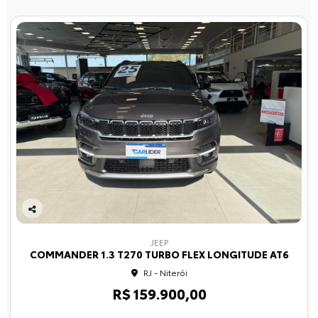
Co
mp
JEEP
arti
COMMANDER 1.3 T270 TURBO FLEX LONGITUDE AT6
lhe
RJ - Niterói
R$ 159.900,00