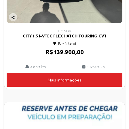
Co
mp
HONDA
arti
CITY 1.5 I-VTEC FLEX HATCH TOURING CVT
lhe
RJ - Niterói
R$ 139.900,00
3.869 km
2025/2026
Mais informações