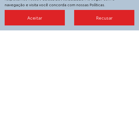
A SGA Toyota
navegação e visita você concorda com nossas Políticas.
Contato
Aceitar
Recusar
Sobre
Trabalhe conosco
Política de privacidade
Código de Privacidade
Código de ética
Informações financeiras
Desacelere. Seu bem maior é a vida.
SGA VEICULOS E PECAS S.A.
36.152.916/0003-76