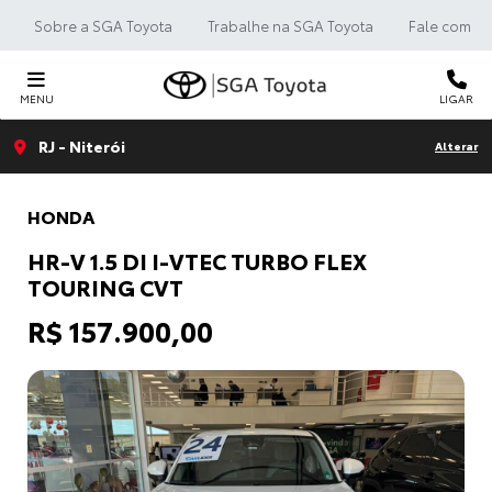
Sobre a SGA Toyota
Trabalhe na SGA Toyota
Fale com a 
MENU
LIGAR
RJ - Niterói
Alterar
HONDA
HR-V 1.5 DI I-VTEC TURBO FLEX
TOURING CVT
R$ 157.900,00