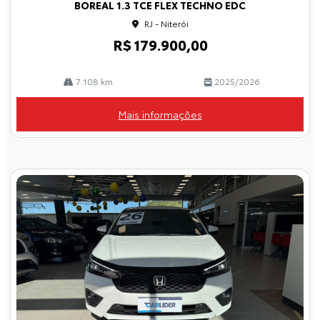
BOREAL 1.3 TCE FLEX TECHNO EDC
lhe
RJ - Niterói
R$ 179.900,00
7.108 km
2025/2026
Mais informações