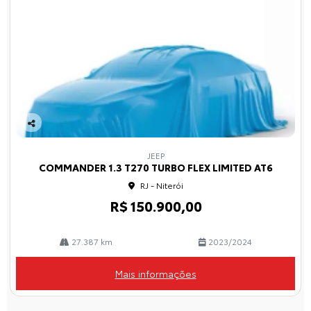
Co
mp
JEEP
arti
COMMANDER 1.3 T270 TURBO FLEX LIMITED AT6
lhe
RJ - Niterói
R$ 150.900,00
27.387 km
2023/2024
Mais informações