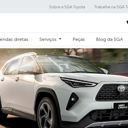
Sobre a SGA Toyota
Trabalhe na SGA T
endas diretas
Serviços
Peças
Blog da SGA
s.control_prev