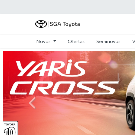
Novos
Ofertas
Seminovos
V
templates.template-01.components.carousel.text