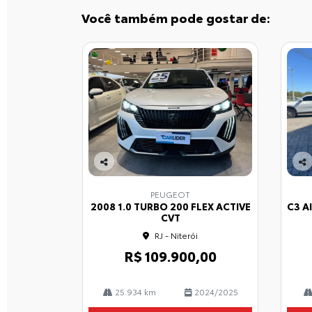
Você também pode gostar de:
Co
Co
mp
mp
PEUGEOT
arti
arti
2008 1.0 TURBO 200 FLEX ACTIVE
C3 A
lhe
lhe
CVT
RJ - Niterói
R$ 109.900,00
25.934 km
2024/2025