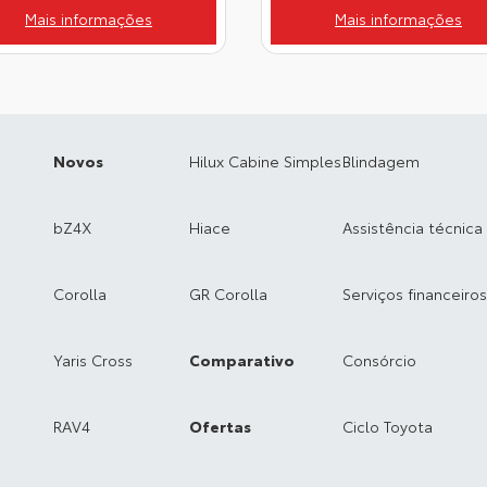
Mais informações
Mais informações
Novos
Hilux Cabine Simples
Blindagem
bZ4X
Hiace
Assistência técnica
Corolla
GR Corolla
Serviços financeiros
Yaris Cross
Comparativo
Consórcio
RAV4
Ofertas
Ciclo Toyota