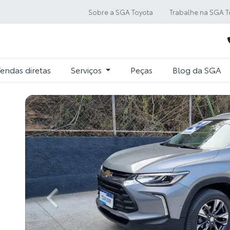
Sobre a SGA Toyota
Trabalhe na SGA T
endas diretas
Serviços
Peças
Blog da SGA
Previous