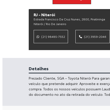
RJ - Niterói
Estrada Francisco Da Cruz Nunes, 2800, Piratininga
Niterói / Rio De Janeiro
(21) 98485-7552
(21) 3959-2046
Detalhes
Prezado Cliente, SGA – Toyota Niterói Para gara
veículo que pretende adquirir. Aproveite e exerç
compra. Todos os nossos veículos possuem Laudo 
do documento no ato da retirada do veículo. To