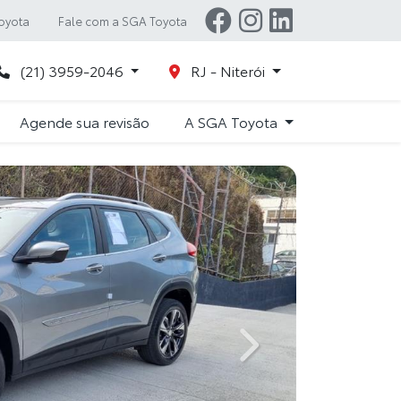
oyota
Fale com a SGA Toyota
(21) 3959-2046
RJ - Niterói
Agende sua revisão
A SGA Toyota
Next