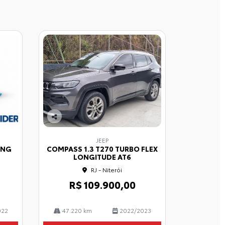
Co
mp
JEEP
arti
RING
COMPASS 1.3 T270 TURBO FLEX
lhe
LONGITUDE AT6
RJ - Niterói
R$ 109.900,00
022
47.220 km
2022/2023