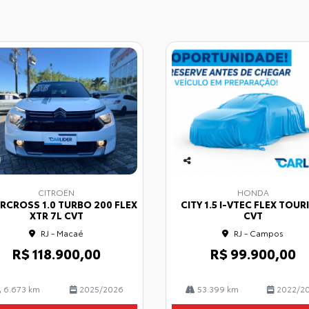
Co
mp
CITROËN
HONDA
arti
IRCROSS 1.0 TURBO 200 FLEX
CITY 1.5 I-VTEC FLEX TOU
lhe
XTR 7L CVT
CVT
RJ - Macaé
RJ - Campos
R$ 118.900,00
R$ 99.900,00
6.673 km
2025/2026
53.399 km
2022/2