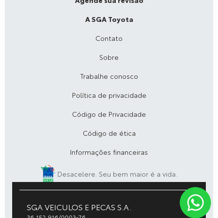
Agende sua revisão
A SGA Toyota
Contato
Sobre
Trabalhe conosco
Política de privacidade
Código de Privacidade
Código de ética
Informações financeiras
Desacelere. Seu bem maior é a vida.
SGA VEICULOS E PECAS S.A.
36.152.916/0003-76