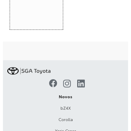
Novos
bZ4X
Corolla
Yaris Cross