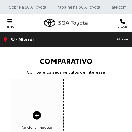
Sobre a SGA Toyota
Trabalhe na SGA Toyota
Fale com a 
MENU
LIGAR
RJ - Niterói
Alterar
COMPARATIVO
Compare os seus veículos de interesse
Adicionar modelo