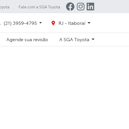
oyota
Fale com a SGA Toyota
(21) 3959-4795
RJ - Itaboraí
Agende sua revisão
A SGA Toyota