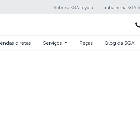
Sobre a SGA Toyota
Trabalhe na SGA T
endas diretas
Serviços
Peças
Blog da SGA