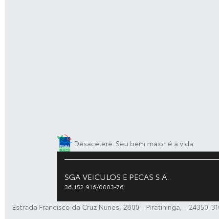
Desacelere. Seu bem maior é a vida.
SGA VEICULOS E PECAS S.A.
36.152.916/0003-76
Estrada Francisco da Cruz Nunes, 2800 - Piratininga, - 24350-31