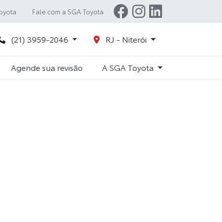
oyota
Fale com a SGA Toyota
(21) 3959-2046
RJ - Niterói
Agende sua revisão
A SGA Toyota