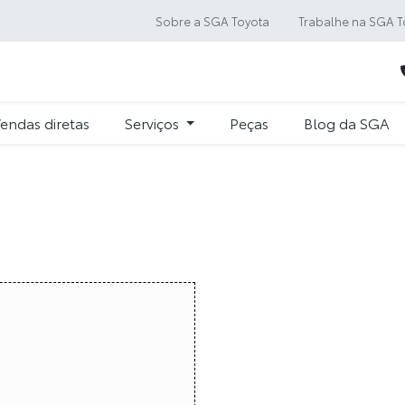
Sobre a SGA Toyota
Trabalhe na SGA T
endas diretas
Serviços
Peças
Blog da SGA