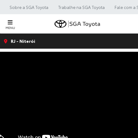
Sobre a SGA Toyota
Trabalhe na SGA Toyota
Fale com a 
MENU
RJ - Niterói