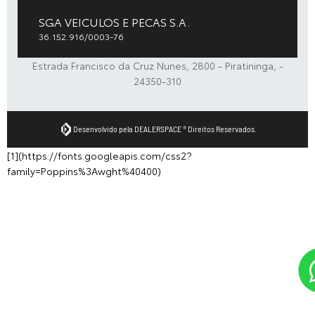
SGA VEICULOS E PECAS S.A.
36.152.916/0003-76
Estrada Francisco da Cruz Nunes, 2800 - Piratininga, -
24350-310
Desenvolvido pela DEALERSPACE ® Direitos Reservados.
[1](https://fonts.googleapis.com/css2?
family=Poppins%3Awght%40400)