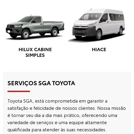
RJ - Niterói
Estrada Francisco da Cruz Nunes, 2800 - Piratininga
Niterói - Rio de Janeiro
Como chegar
Viste nossas lojas
TELEFONE
(21) 3959-2046
GERAL
(21) 98485-7552
HORÁRIOS DE FUNCIONAMENTO
SHOWROOM