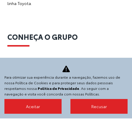
Código de ética
Informações financeiras
Desacelere. Seu bem maior é a vida.
SGA VEICULOS E PECAS S.A.
36.152.916/0003-76
Estrada Francisco da Cruz Nunes, 2800 - Piratininga, -
24350-310
Para otimizar sua experiência durante a navegação, fazemos uso de
nossa Política de Cookies e para proteger seus dados pessoais
respeitamos nossa
Política de Privacidade
. Ao seguir com a
navegação e visita você concorda com nossas Políticas.
Desenvolvido pela DEALERSPACE ® Direitos Reservados.
[1](https://fonts.googleapis.com/css2?
Aceitar
Recusar
family=Poppins%3Awght%40400)