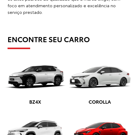
SAIBA MAIS
SGA TOYOTA: MAIS DO QUE UMA
CONCESSIONÁRIA
A SGA Toyota não é apenas uma concessionária; somos
um parceiro confiável na sua jornada de compra e
manutenção do seu veículo. Nossa visão é garantir que
cada cliente sinta a segurança de estar fazendo uma
escolha certeira ao optar por um
carro Toyota
.
Com uma estrutura completa, atendimento humanizado e