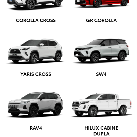
a garantia da concessionária Toyota mais dedicada do
mercado, estamos prontos para atender você e sua
família, seja para comprar o seu primeiro carro ou renovar
sua frota.
VISITE-NOS HOJE MESMO
Se você está em busca dos melhores seminovos
toyota no Rio de Janeiro, com procedência garantida
e condições especiais, a SGA Toyota é o lugar certo
para encontrar as melhores ofertas e conhecer uma
linha completa de carros da toyota, com suporte
total de
Selecionar uma loja