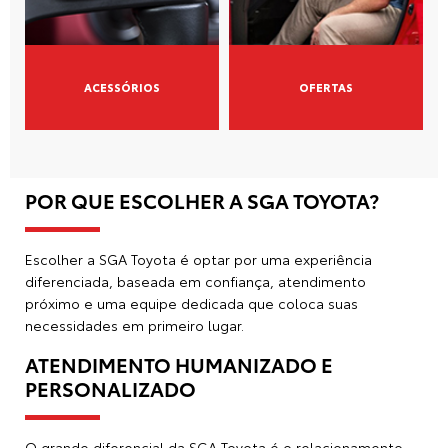
GR Corolla
Comparativo
Ofertas
Seminovos
Vendas diretas
Serviços
Blindagem
Assistência técnica
Serviços financeiros
Consórcio
Ciclo Toyota
Assinaturas Pessoa Física