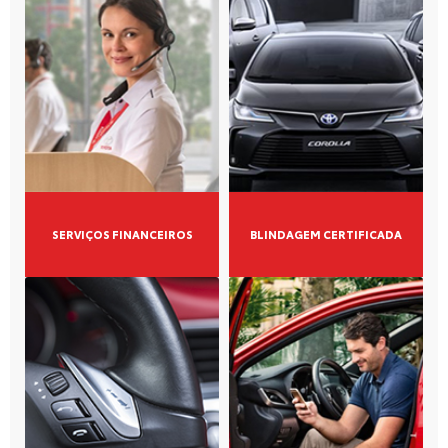
Novos
bZ4X
Corolla
Yaris Cross
RAV4
Corolla Cross
SW4
Hilux Cabine Dupla
Hilux Cabine Simples
Hiace