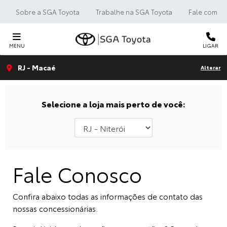
Sobre a SGA Toyota
Trabalhe na SGA Toyota
Fale com a 
MENU
LIGAR
RJ - Macaé
Alterar
Selecione a loja mais perto de você:
Fale Conosco
Confira abaixo todas as informações de contato das
nossas concessionárias.