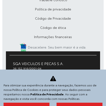
Política de privacidade
Código de Privacidade
Código de ética
Informações financeiras
Desacelere. Seu bem maior é a vida.
SGA VEICULOS E PECAS S.A.
36.152.916/0001-04
Avenida Antônio Abreu, 1700, lado par - Virgem Santa, -
27948-890
Para otimizar sua experiência durante a navegação, fazemos uso de
nossa Política de Cookies e para proteger seus dados pessoais
respeitamos nossa
Política de Privacidade
. Ao seguir com a
navegação e visita você concorda com nossas Políticas.
Desenvolvido pela DEALERSPACE ® Direitos Reservados.