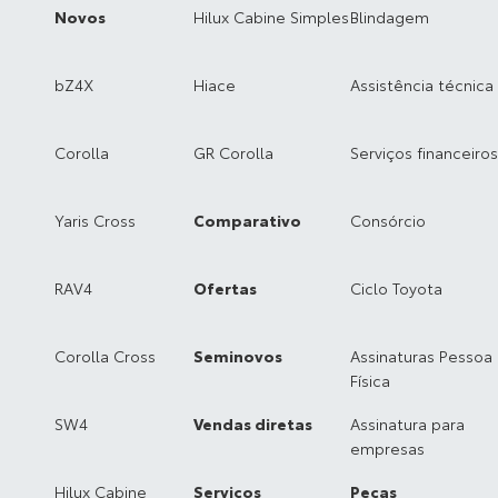
Novos
Hilux Cabine Simples
Blindagem
bZ4X
Hiace
Assistência técnica
Corolla
GR Corolla
Serviços financeiros
Yaris Cross
Comparativo
Consórcio
RAV4
Ofertas
Ciclo Toyota
Corolla Cross
Seminovos
Assinaturas Pessoa
Física
SW4
Vendas diretas
Assinatura para
empresas
Hilux Cabine
Serviços
Peças