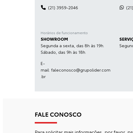
(21) 3959-2046
(21
Horários de funcionamento
SHOWROOM
SERVI
Segunda a sexta, das 8h às 19h.
Segund
Sábado, das 9h às 18h.
E-
mail:
faleconosco@grupolider.com
.br
FALE CONOSCO
Para solicitar mais informações, por favor,