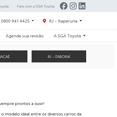
oyota
Fale com a SGA Toyota
0800 941 4425
RJ - Itaperuna
Agende sua revisão
A SGA Toyota
 MACAÉ
RJ - ITABORAÍ
sempre prontos a ouvir!
 o modelo ideal entre os diversos carros da