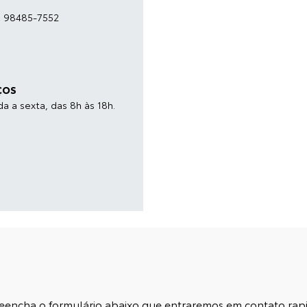
) 98485-7552
ÇOS
a a sexta, das 8h às 18h.
 preencha o formulário abaixo que entraremos em contato ra