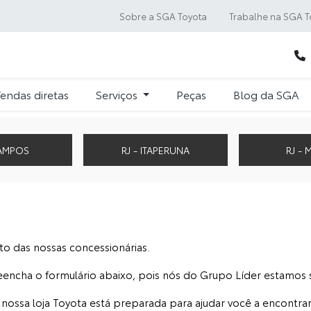
Sobre a SGA Toyota
Trabalhe na SGA T
endas diretas
Serviços
Peças
Blog da SGA
CAMPOS
RJ - ITAPERUNA
RJ -
to das nossas concessionárias.
eencha o formulário abaixo, pois nós do Grupo Líder estamos 
nossa loja Toyota está preparada para ajudar você a encontrar