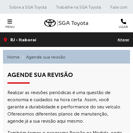
Sobre a SGA Toyota
Trabalhe na SGA Toyota
Fale com a 
MENU
LIGAR
RJ - Itaboraí
Alterar
Home
Agende sua revisão
AGENDE SUA REVISÃO
Realizar as revisões periódicas é uma questão de
economia e cuidados na hora certa. Assim, você
garante a durabilidade e performance do seu veículo.
Oferecemos diferentes planos de manutenção,
agende já a sua revisão aqui mesmo.
Também temos o programa Revisão na Medida, onde