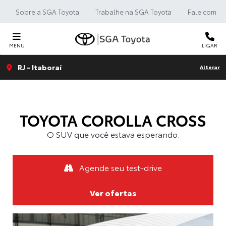
Sobre a SGA Toyota
Trabalhe na SGA Toyota
Fale com a 
MENU
LIGAR
RJ - Itaboraí
Alterar
TOYOTA
COROLLA CROSS
O SUV que você estava esperando.
Agende seu test-drive
Ver ofertas