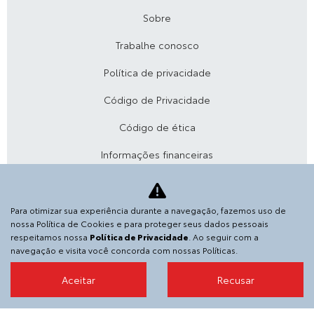
Sobre
Trabalhe conosco
Política de privacidade
Código de Privacidade
Código de ética
Informações financeiras
Desacelere. Seu bem maior é a vida.
Para otimizar sua experiência durante a navegação, fazemos uso de
nossa Política de Cookies e para proteger seus dados pessoais
SGA VEICULOS E PECAS S.A.
respeitamos nossa
Política de Privacidade
. Ao seguir com a
36.152.916/0007-08
navegação e visita você concorda com nossas Políticas.
Rodovia Governador Mário Covas, S/N, KM 24 - Centro
Aceitar
Recusar
(Manilha), - 24855-144