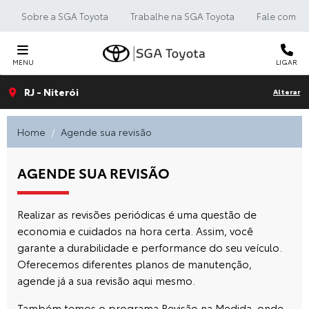
Sobre a SGA Toyota
Trabalhe na SGA Toyota
Fale com a 
MENU
LIGAR
RJ - Niterói
Alterar
Home
Agende sua revisão
AGENDE SUA REVISÃO
Realizar as revisões periódicas é uma questão de
economia e cuidados na hora certa. Assim, você
garante a durabilidade e performance do seu veículo.
Oferecemos diferentes planos de manutenção,
agende já a sua revisão aqui mesmo.
Também temos o programa Revisão na Medida, onde