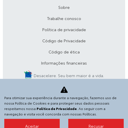
Sobre
Trabalhe conosco
Política de privacidade
Código de Privacidade
Código de ética
Informações financeiras
Desacelere. Seu bem maior é a vida.
SGA VEICULOS E PECAS S.A.
Para otimizar sua experiência durante a navegação, fazemos uso de
36.152.916/0001-04
nossa Política de Cookies e para proteger seus dados pessoais
respeitamos nossa
Política de Privacidade
. Ao seguir com a
Avenida Antônio Abreu, 1700, lado par - Virgem Santa, -
navegação e visita você concorda com nossas Políticas.
27948-890
Aceitar
Recusar