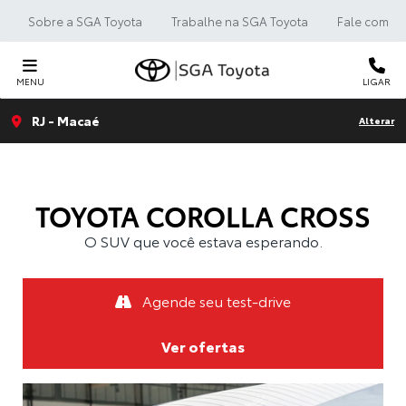
Sobre a SGA Toyota
Trabalhe na SGA Toyota
Fale com a 
MENU
LIGAR
RJ - Macaé
Alterar
TOYOTA
COROLLA CROSS
O SUV que você estava esperando.
Agende seu test-drive
Ver ofertas