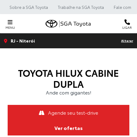
Sobre a SGA Toyota
Trabalhe na SGA Toyota
Fale com a 
MENU
LIGAR
RJ - Niterói
Alterar
TOYOTA
HILUX CABINE
DUPLA
Ande com gigantes!
Agende seu test-drive
Ver ofertas