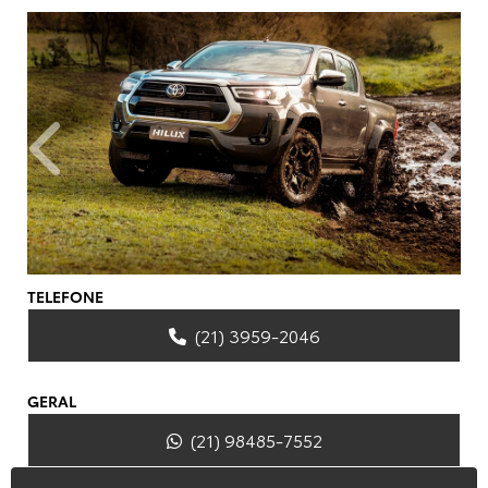
Anterior
Próxim
TELEFONE
(21) 3959-2046
GERAL
(21) 98485-7552