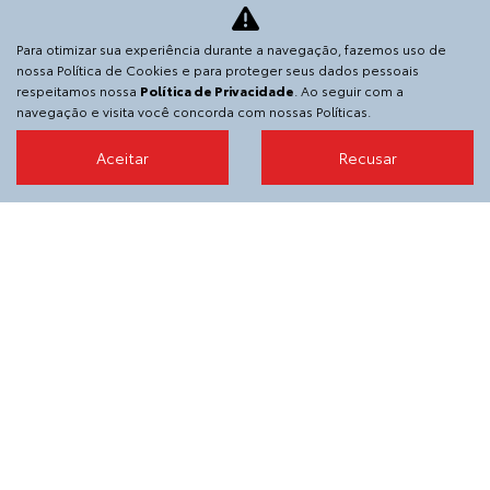
Política de privacidade
Para otimizar sua experiência durante a navegação, fazemos uso de
Código de Privacidade
nossa Política de Cookies e para proteger seus dados pessoais
respeitamos nossa
Política de Privacidade
. Ao seguir com a
Código de ética
navegação e visita você concorda com nossas Políticas.
Informações financeiras
Aceitar
Recusar
Desacelere. Seu bem maior é a vida.
SGA VEICULOS E PECAS S.A.
36.152.916/0003-76
Estrada Francisco da Cruz Nunes, 2800 - Piratininga, -
24350-310
Desenvolvido pela DEALERSPACE ® Direitos Reservados.
[1](https://fonts.googleapis.com/css2?