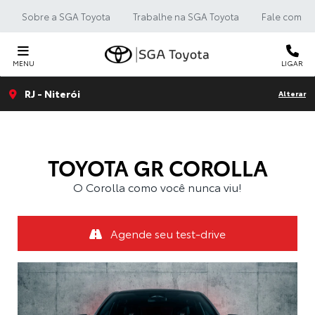
Sobre a SGA Toyota
Trabalhe na SGA Toyota
Fale com a 
MENU
LIGAR
RJ - Niterói
Alterar
TOYOTA
GR COROLLA
O Corolla como você nunca viu!
Agende seu test-drive