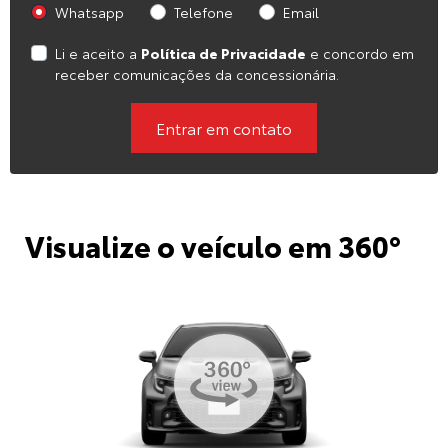
Whatsapp
Telefone
Email
Li e aceito a
Política de Privacidade
e concordo em
receber comunicações da concessionária.
Entrar em contato
Visualize o veículo em 360°