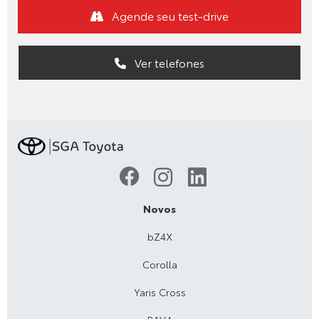
Agende seu test-drive
Ver telefones
Novos
bZ4X
Corolla
Yaris Cross