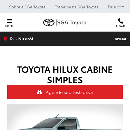
Sobre a SGA Toyota
Trabalhe na SGA Toyota
Fale com a 
MENU
LIGAR
RJ - Niterói
Alterar
TOYOTA
HILUX CABINE
SIMPLES
Agende seu test-drive