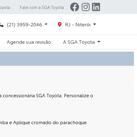
oyota
Fale com a SGA Toyota
(21) 3959-2046
RJ - Niterói
Agende sua revisão
A SGA Toyota
na concessionária SGA Toyota. Personalize o
açamba e Aplique cromado do parachoque.