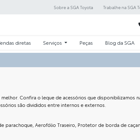
Sobre a SGA Toyota
Trabalhe na SGA T
endas diretas
Serviços
Peças
Blog da SGA
da melhor. Confira o leque de acessórios que disponibilizamos 
ssórios são divididos entre internos e externos.
or de parachoque, Aerofólio Traseiro, Protetor de borda de c