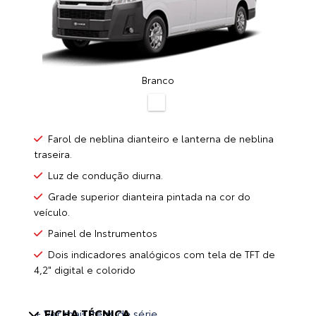
Branco
Farol de neblina dianteiro e lanterna de neblina
traseira.
Luz de condução diurna.
Grade superior dianteira pintada na cor do
veículo.
Painel de Instrumentos
Dois indicadores analógicos com tela de TFT de
4,2" digital e colorido
+ Ver mais itens de série
FICHA TÉCNICA