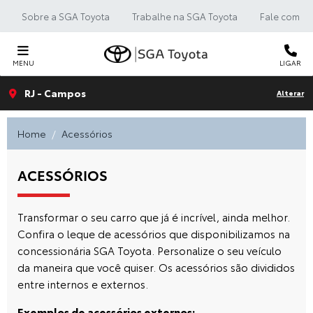
Sobre a SGA Toyota
Trabalhe na SGA Toyota
Fale com a 
MENU
LIGAR
RJ - Campos
Alterar
Home
Acessórios
ACESSÓRIOS
Transformar o seu carro que já é incrível, ainda melhor.
Confira o leque de acessórios que disponibilizamos na
concessionária SGA Toyota. Personalize o seu veículo
da maneira que você quiser. Os acessórios são divididos
entre internos e externos.
Exemplos de acessórios externos: