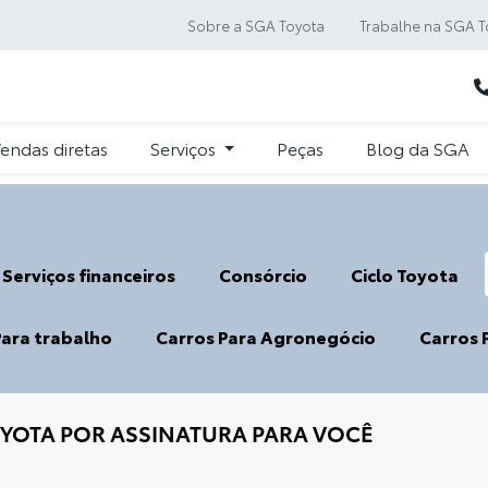
Sobre a SGA Toyota
Trabalhe na SGA T
endas diretas
Serviços
Peças
Blog da SGA
Serviços financeiros
Consórcio
Ciclo Toyota
Para trabalho
Carros Para Agronegócio
Carros 
TOYOTA POR ASSINATURA PARA VOCÊ