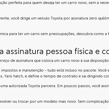
olução perfeita para quem deseja ter um carro novo, sem a nec
ente, você dirige um veículo
Toyota por assinatura
zero quilôm
onômica para ter um carro sem preocupações, descubra como a
a assinatura pessoa física e 
erviço de assinatura que coloca um carro novo à sua disposição
impostos e manutenção – tudo está incluso no pacote. Você
ss
,
Yaris hatch
, e define o tempo de contrato e sai dirigindo co
m uma
autorizada Toyota
parceira. Em poucos passos, você assi
, devolver ou trocar por um modelo mais novo. Sem complicação