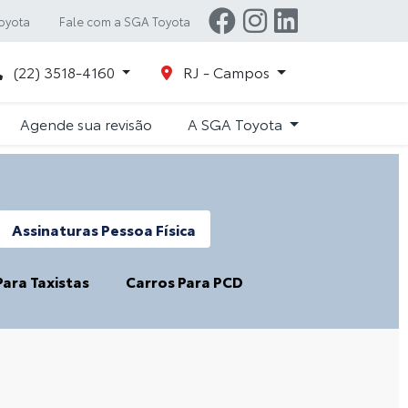
oyota
Fale com a SGA Toyota
(22) 3518-4160
RJ - Campos
Agende sua revisão
A SGA Toyota
Assinaturas Pessoa Física
Para Taxistas
Carros Para PCD