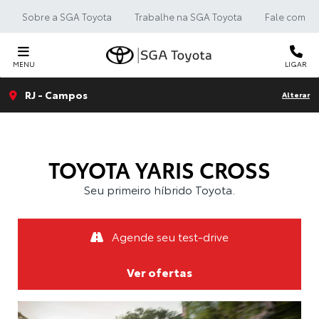
Sobre a SGA Toyota
Trabalhe na SGA Toyota
Fale com a 
MENU
LIGAR
RJ - Campos
Alterar
TOYOTA
YARIS CROSS
Seu primeiro híbrido Toyota.
Agende seu test-drive
Ver ofertas