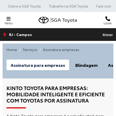
Sobre a SGA Toyota
Trabalhe na SGA Toyota
Fale com a 
MENU
LIGAR
RJ - Campos
Alterar
Home
Serviços
Assinatura empresas
Assinatura para empresas
Blindagem
Ass
KINTO TOYOTA PARA EMPRESAS:
MOBILIDADE INTELIGENTE E EFICIENTE
COM TOYOTAS POR ASSINATURA
A
Kinto Toyota
para empresas é a solução ideal para