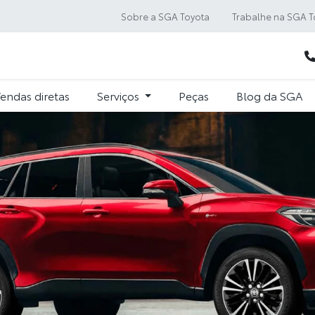
Sobre a SGA Toyota
Trabalhe na SGA T
endas diretas
Serviços
Peças
Blog da SGA