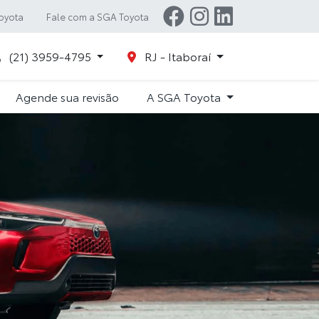
oyota
Fale com a SGA Toyota
(21) 3959-4795
RJ - Itaboraí
Agende sua revisão
A SGA Toyota