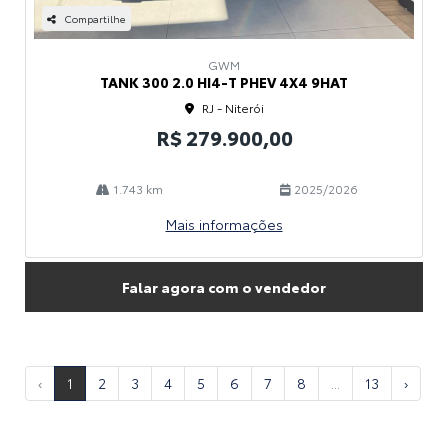
Compartilhe
GWM
TANK 300 2.0 HI4-T PHEV 4X4 9HAT
RJ - Niterói
R$ 279.900,00
1.743 km
2025/2026
Mais informações
Falar agora com o vendedor
‹
1
2
3
4
5
6
7
8
...
13
›