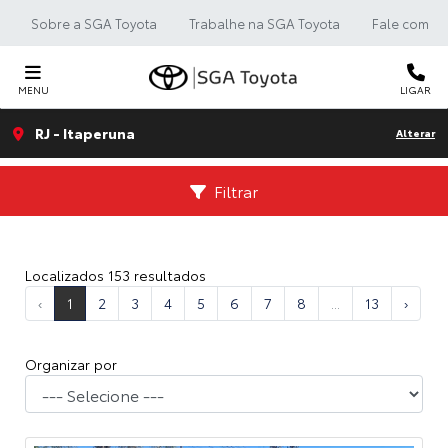
Sobre a SGA Toyota
Trabalhe na SGA Toyota
Fale com a 
MENU
LIGAR
RJ - Itaperuna
Alterar
Filtrar
Localizados 153 resultados
‹
1
2
3
4
5
6
7
8
...
13
›
Organizar por