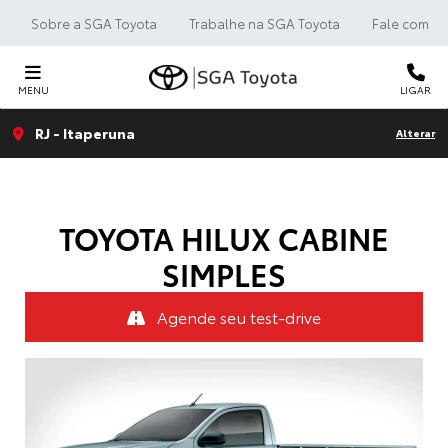
Sobre a SGA Toyota
Trabalhe na SGA Toyota
Fale com a 
MENU
LIGAR
RJ - Itaperuna
Alterar
TOYOTA
HILUX CABINE
SIMPLES
Agende seu test-drive