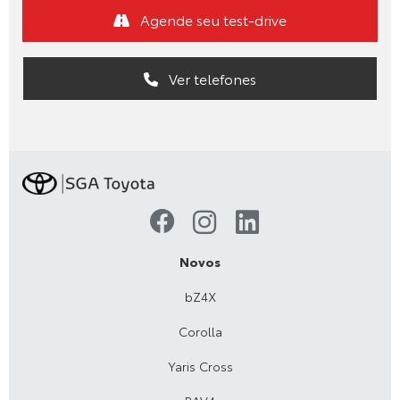
Agende seu test-drive
Ver telefones
Novos
bZ4X
Corolla
Yaris Cross