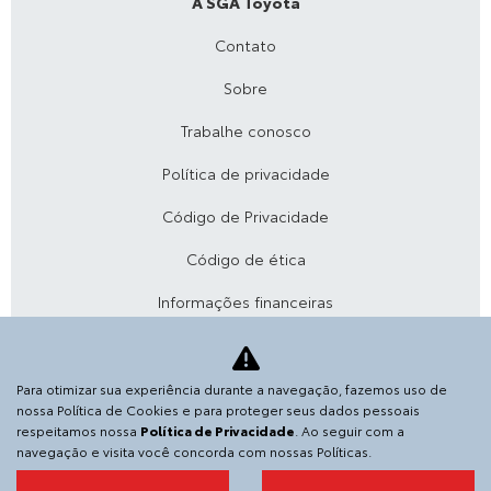
A SGA Toyota
Contato
Sobre
Trabalhe conosco
Política de privacidade
Código de Privacidade
Código de ética
Informações financeiras
Desacelere. Seu bem maior é a vida.
Para otimizar sua experiência durante a navegação, fazemos uso de
nossa Política de Cookies e para proteger seus dados pessoais
SGA VEICULOS E PECAS S.A.
respeitamos nossa
Política de Privacidade
. Ao seguir com a
36.152.916/0006-19
navegação e visita você concorda com nossas Políticas.