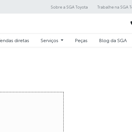
Sobre a SGA Toyota
Trabalhe na SGA T
endas diretas
Serviços
Peças
Blog da SGA