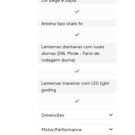
cor bege e sépia
Antena tipo shark fin
Lanternas dianteiras com luzes
diurnas (DRL Mode - Farol de
rodagem diurna)
Lanternas traseiras com LED light
guiding
Dimensões
Motor/Performance