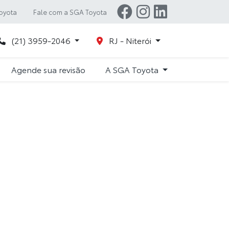
oyota
Fale com a SGA Toyota
(21) 3959-2046
RJ - Niterói
Agende sua revisão
A SGA Toyota