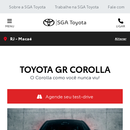
Sobre a SGA Toyota
Trabalhe na SGA Toyota
Fale com a 
MENU
LIGAR
RJ - Macaé
Alterar
TOYOTA
GR COROLLA
O Corolla como você nunca viu!
Agende seu test-drive