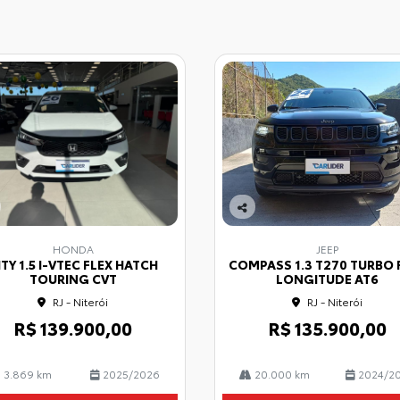
Co
mp
HONDA
JEEP
arti
ITY 1.5 I-VTEC FLEX HATCH
COMPASS 1.3 T270 TURBO 
lhe
TOURING CVT
LONGITUDE AT6
RJ - Niterói
RJ - Niterói
R$ 139.900,00
R$ 135.900,00
3.869 km
2025/2026
20.000 km
2024/2