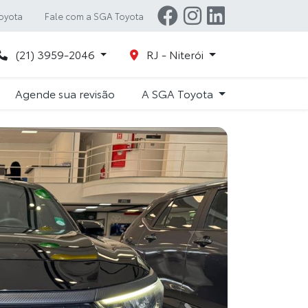
oyota
Fale com a SGA Toyota
(21) 3959-2046
RJ - Niterói
Agende sua revisão
A SGA Toyota