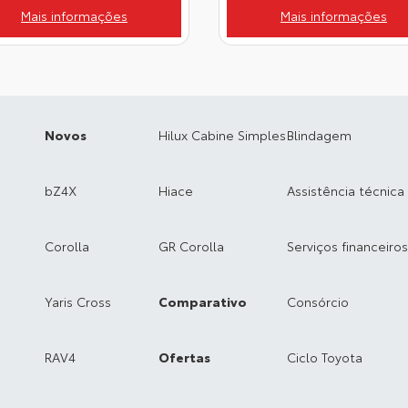
Mais informações
Mais informações
Novos
Hilux Cabine Simples
Blindagem
bZ4X
Hiace
Assistência técnica
Corolla
GR Corolla
Serviços financeiros
Yaris Cross
Comparativo
Consórcio
RAV4
Ofertas
Ciclo Toyota