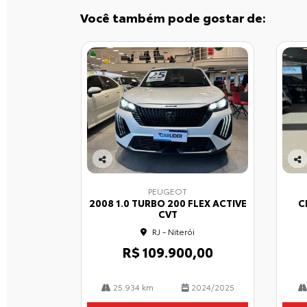
Você também pode gostar de:
Co
Co
mp
mp
PEUGEOT
arti
arti
2008 1.0 TURBO 200 FLEX ACTIVE
C
lhe
lhe
CVT
RJ - Niterói
R$ 109.900,00
25.934 km
2024/2025