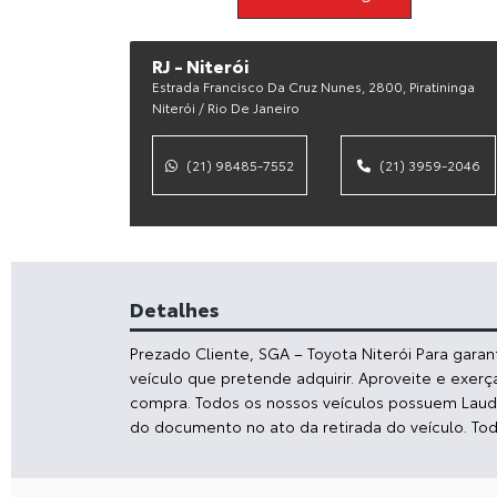
RJ - Niterói
Estrada Francisco Da Cruz Nunes, 2800, Piratininga
Niterói / Rio De Janeiro
(21) 98485-7552
(21) 3959-2046
Detalhes
Prezado Cliente, SGA – Toyota Niterói Para gara
veículo que pretende adquirir. Aproveite e exerç
compra. Todos os nossos veículos possuem Laudo 
do documento no ato da retirada do veículo. To