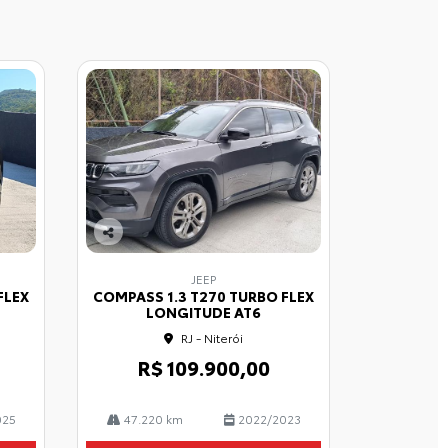
Co
mp
JEEP
arti
FLEX
COMPASS 1.3 T270 TURBO FLEX
lhe
LONGITUDE AT6
RJ - Niterói
R$ 109.900,00
025
47.220 km
2022/2023