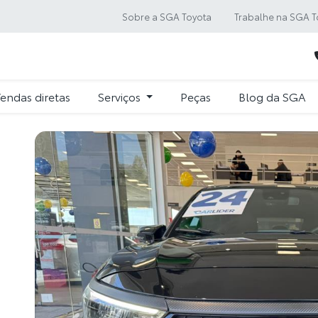
Sobre a SGA Toyota
Trabalhe na SGA T
endas diretas
Serviços
Peças
Blog da SGA