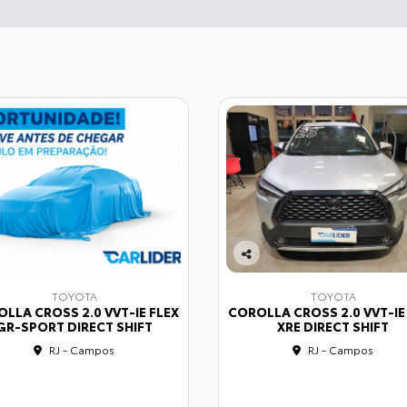
Co
mp
TOYOTA
TOYOTA
arti
LLA CROSS 2.0 VVT-IE FLEX
COROLLA CROSS 2.0 VVT-IE
lhe
GR-SPORT DIRECT SHIFT
XRE DIRECT SHIFT
RJ - Campos
RJ - Campos