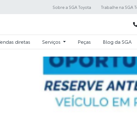
Sobre a SGA Toyota
Trabalhe na SGA T
endas diretas
Serviços
Peças
Blog da SGA