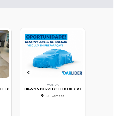
Co
mp
HONDA
arti
 FLEX
HR-V 1.5 DI I-VTEC FLEX EXL CVT
lhe
RJ - Campos