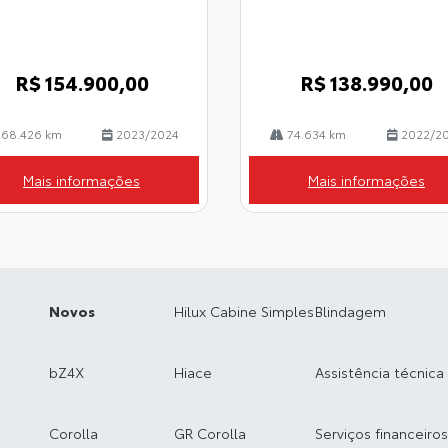
R$ 154.900,00
R$ 138.990,00
68.426 km
2023/2024
74.634 km
2022/2
Mais informações
Mais informações
Novos
Hilux Cabine Simples
Blindagem
bZ4X
Hiace
Assistência técnica
Corolla
GR Corolla
Serviços financeiros