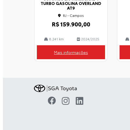
lhe
TURBO GASOLINA OVERLAND
AT9
RJ - Campos
R$ 159.900,00
8.241 km
2024/2025
Mais informações