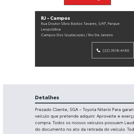
RJ - Campos
Rua Doutor Sílvio Bastos Tavares, S/n°, Parque
Leopoldina
Campos Dos Goytacazes / Rio De Janeiro
(22) 3518-4160
Detalhes
Prezado Cliente, SGA – Toyota Niterói Para gara
veículo que pretende adquirir. Aproveite e exerç
compra. Todos os nossos veículos possuem Laudo 
do documento no ato da retirada do veículo. To