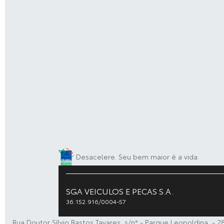
Desacelere. Seu bem maior é a vida.
SGA VEICULOS E PECAS S.A.
36.152.916/0004-57
Rua Doutor Sílvio Bastos Tavares, s/n° - Parque Leopoldina, - 