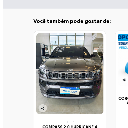
Você também pode gostar de:
Co
mp
arti
CORO
lhe
Co
mp
JEEP
arti
COMPASS 2.0 HURRICANE 4