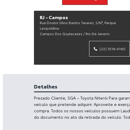
RJ - Campos
Rua Doutor Sílvio Bastos Tavares, S/n°, Parque
Leopoldina
Campos Dos Goytacazes / Rio De Janeiro
(22) 3518-4160
Detalhes
Prezado Cliente, SGA – Toyota Niterói Para gara
veículo que pretende adquirir. Aproveite e exerç
compra. Todos os nossos veículos possuem Laudo 
do documento no ato da retirada do veículo. To