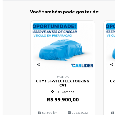
Você também pode gostar de:
Co
Co
mp
mp
HONDA
arti
arti
CITY 1.5 I-VTEC FLEX TOURING
CR
lhe
lhe
CVT
RJ - Campos
R$ 99.900,00
53.399 km
2022/2022