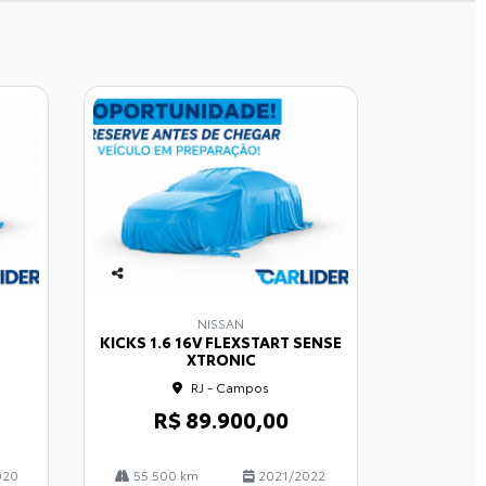
Co
mp
NISSAN
arti
P
KICKS 1.6 16V FLEXSTART SENSE
lhe
XTRONIC
RJ - Campos
R$ 89.900,00
020
55.500 km
2021/2022