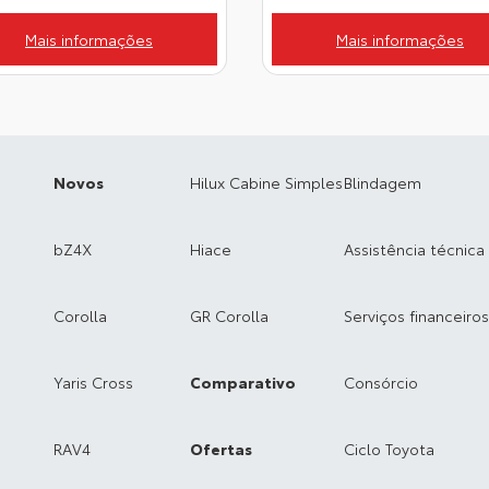
Mais informações
Mais informações
Novos
Hilux Cabine Simples
Blindagem
bZ4X
Hiace
Assistência técnica
Corolla
GR Corolla
Serviços financeiros
Yaris Cross
Comparativo
Consórcio
RAV4
Ofertas
Ciclo Toyota