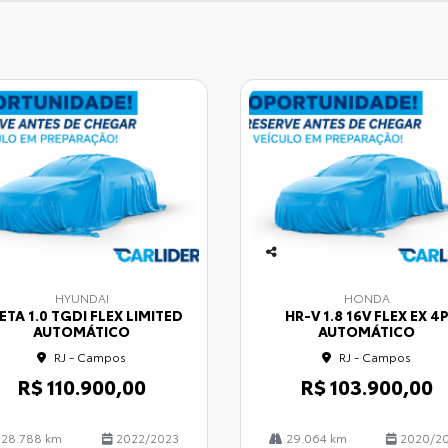
Co
mp
HYUNDAI
HONDA
arti
ETA 1.0 TGDI FLEX LIMITED
HR-V 1.8 16V FLEX EX 4
lhe
AUTOMÁTICO
AUTOMÁTICO
RJ - Campos
RJ - Campos
R$ 110.900,00
R$ 103.900,00
28.788 km
2022/2023
29.064 km
2020/2