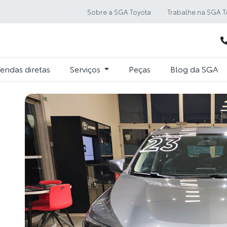
Sobre a SGA Toyota
Trabalhe na SGA T
endas diretas
Serviços
Peças
Blog da SGA