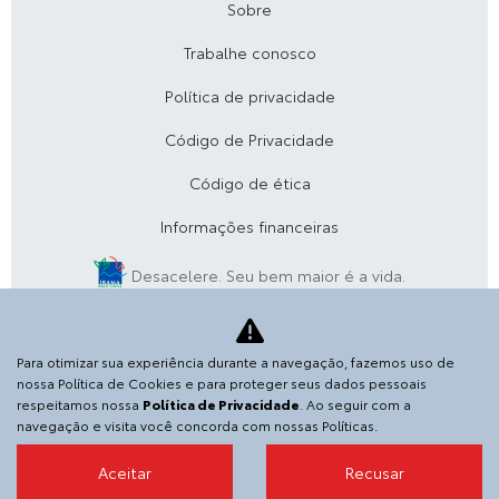
Sobre
Trabalhe conosco
Política de privacidade
Código de Privacidade
Código de ética
Informações financeiras
Desacelere. Seu bem maior é a vida.
SGA VEICULOS E PECAS S.A.
Para otimizar sua experiência durante a navegação, fazemos uso de
36.152.916/0001-04
nossa Política de Cookies e para proteger seus dados pessoais
respeitamos nossa
Política de Privacidade
. Ao seguir com a
Avenida Antônio Abreu, 1700, lado par - Virgem Santa, -
navegação e visita você concorda com nossas Políticas.
27948-890
Aceitar
Recusar