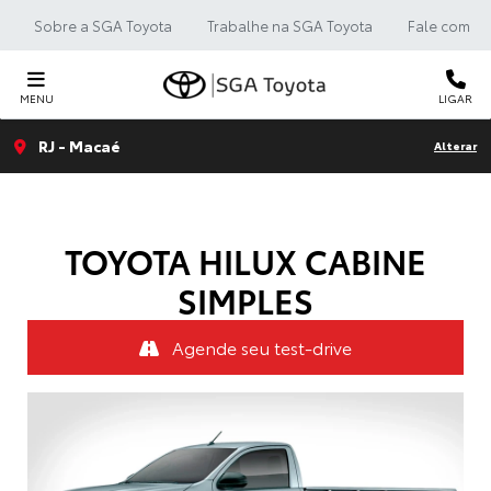
Sobre a SGA Toyota
Trabalhe na SGA Toyota
Fale com a 
MENU
LIGAR
RJ - Macaé
Alterar
TOYOTA
HILUX CABINE
SIMPLES
Agende seu test-drive