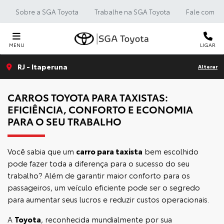
Sobre a SGA Toyota
Trabalhe na SGA Toyota
Fale com a 
MENU
LIGAR
RJ - Itaperuna
Alterar
CARROS TOYOTA PARA TAXISTAS:
EFICIÊNCIA, CONFORTO E ECONOMIA
PARA O SEU TRABALHO
Você sabia que um
carro para taxista
bem escolhido
pode fazer toda a diferença para o sucesso do seu
trabalho? Além de garantir maior conforto para os
passageiros, um veículo eficiente pode ser o segredo
para aumentar seus lucros e reduzir custos operacionais.
A
Toyota
, reconhecida mundialmente por sua