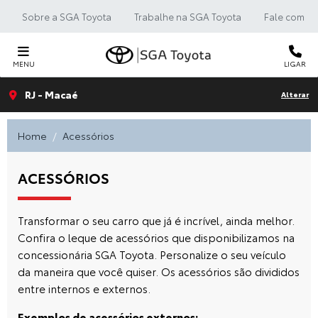
Sobre a SGA Toyota
Trabalhe na SGA Toyota
Fale com a 
MENU
LIGAR
RJ - Macaé
Alterar
Home
Acessórios
ACESSÓRIOS
Transformar o seu carro que já é incrível, ainda melhor.
Confira o leque de acessórios que disponibilizamos na
concessionária SGA Toyota. Personalize o seu veículo
da maneira que você quiser. Os acessórios são divididos
entre internos e externos.
Exemplos de acessórios externos: