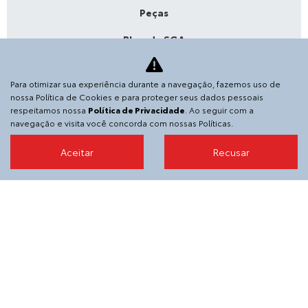
Peças
Blog da SGA
Acessórios
Para otimizar sua experiência durante a navegação, fazemos uso de
Agende sua revisão
nossa Política de Cookies e para proteger seus dados pessoais
respeitamos nossa
Política de Privacidade
. Ao seguir com a
A SGA Toyota
navegação e visita você concorda com nossas Políticas.
Contato
Aceitar
Recusar
Sobre
Trabalhe conosco
Política de privacidade
Código de Privacidade
Código de ética
Informações financeiras