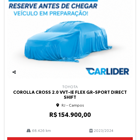
Co
mp
TOYOTA
arti
COROLLA CROSS 2.0 VVT-IE FLEX GR-SPORT DIRECT
lhe
SHIFT
RJ - Campos
R$ 154.900,00
68.426 km
2023/2024