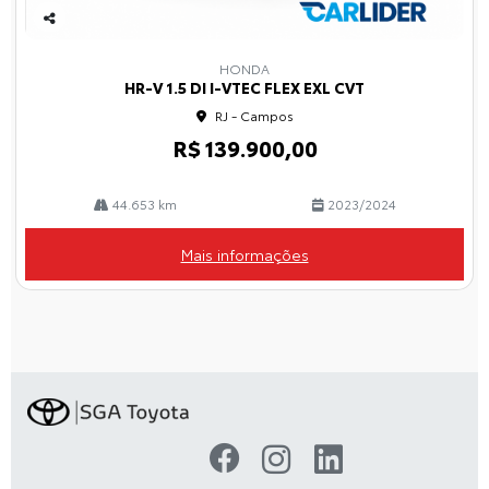
Co
mp
HONDA
arti
HR-V 1.5 DI I-VTEC FLEX EXL CVT
lhe
RJ - Campos
R$ 139.900,00
44.653 km
2023/2024
Mais informações