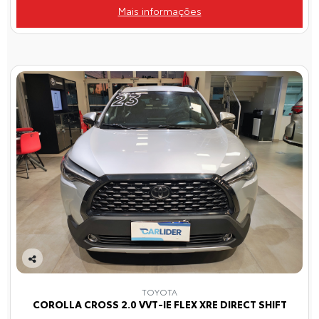
Mais informações
Co
mp
TOYOTA
arti
COROLLA CROSS 2.0 VVT-IE FLEX XRE DIRECT SHIFT
lhe