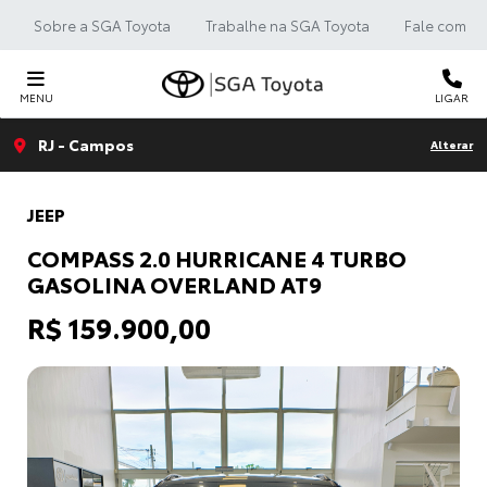
Sobre a SGA Toyota
Trabalhe na SGA Toyota
Fale com a 
MENU
LIGAR
RJ - Campos
Alterar
JEEP
COMPASS 2.0 HURRICANE 4 TURBO
GASOLINA OVERLAND AT9
R$ 159.900,00