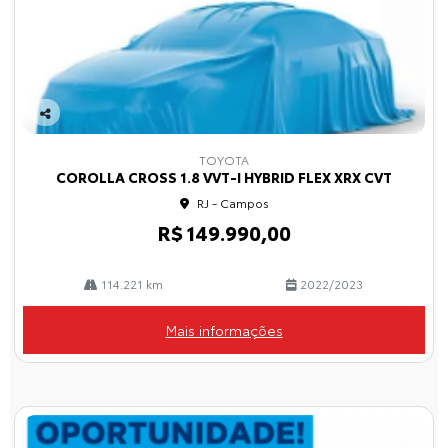
Co
mp
TOYOTA
arti
COROLLA CROSS 1.8 VVT-I HYBRID FLEX XRX CVT
lhe
RJ - Campos
R$ 149.990,00
114.221 km
2022/2023
Mais informações