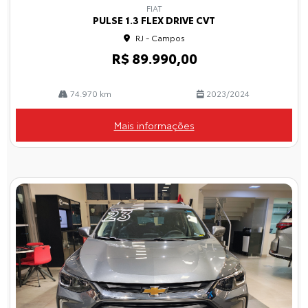
mp
FIAT
arti
PULSE 1.3 FLEX DRIVE CVT
lhe
RJ - Campos
R$ 89.990,00
74.970 km
2023/2024
Mais informações