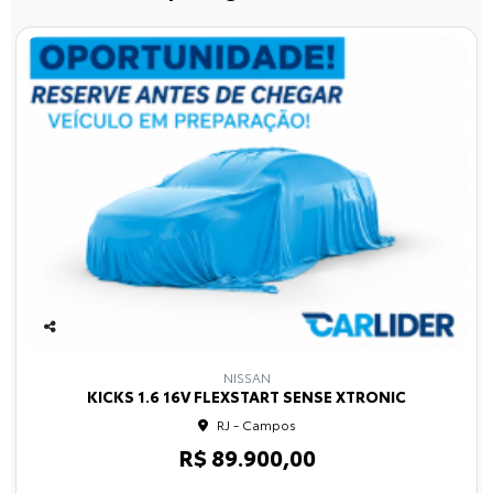
Co
mp
NISSAN
arti
KICKS 1.6 16V FLEXSTART SENSE XTRONIC
lhe
RJ - Campos
R$ 89.900,00