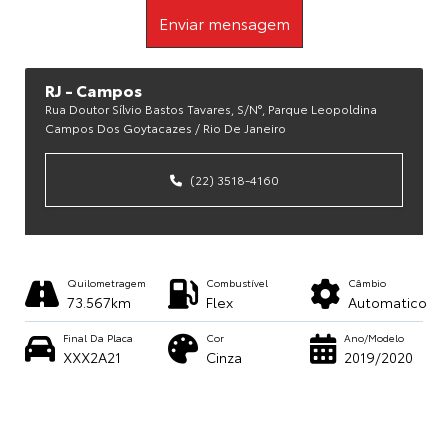
Enviar mensagem
RJ - Campos
Rua Doutor Sílvio Bastos Tavares, S/n°, Parque Leopoldina
Campos Dos Goytacazes / Rio De Janeiro
(22) 3518-4160
Quilometragem
Combustível
Câmbio
73.567km
Flex
Automatico
Final Da Placa
Cor
Ano/Modelo
XXX2A21
Cinza
2019/2020