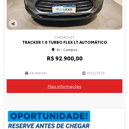
Co
mp
CHEVROLET
arti
TRACKER 1.0 TURBO FLEX LT AUTOMÁTICO
lhe
RJ - Campos
R$ 92.900,00
56.454 km
2022/2023
Mais informações