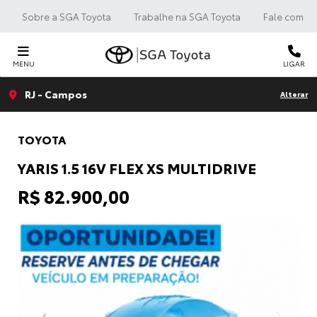
Sobre a SGA Toyota
Trabalhe na SGA Toyota
Fale com a 
MENU
LIGAR
RJ - Campos
Alterar
TOYOTA
YARIS 1.5 16V FLEX XS MULTIDRIVE
R$ 82.900,00