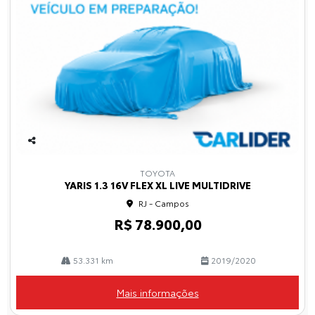
Co
mp
TOYOTA
arti
YARIS 1.3 16V FLEX XL LIVE MULTIDRIVE
lhe
RJ - Campos
R$ 78.900,00
53.331 km
2019/2020
Mais informações