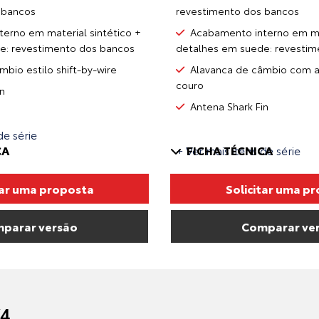
 bancos
revestimento dos bancos
erno em material sintético +
Acabamento interno em mat
e: revestimento dos bancos
detalhes em suede: revestim
bio estilo shift-by-wire
Alavanca de câmbio com
couro
in
Antena Shark Fin
de série
CA
+ Ver mais itens de série
FICHA TÉCNICA
tar uma proposta
Solicitar uma p
parar versão
Comparar ve
4