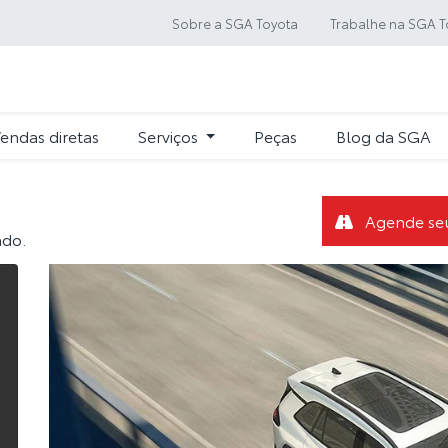
Sobre a SGA Toyota
Trabalhe na SGA T
endas diretas
Serviços
Peças
Blog da SGA
Agende seu
ndo.