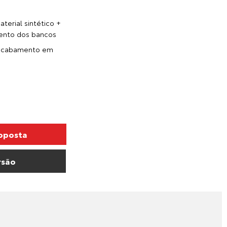
erial sintético +
ento dos bancos
 acabamento em
roposta
rsão