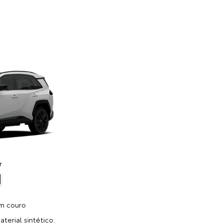
r
m couro
erial sintético: