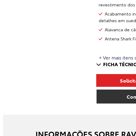
revestimento dos
Acabamento int
detalhes em sued
Alavanca de câm
Antena Shark F
+ Ver mais itens 
FICHA TÉCNI
Solici
Com
INFORMAÇÕES SOBRE RAV