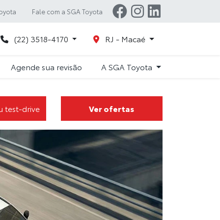
oyota
Fale com a SGA Toyota
(22) 3518-4170
RJ - Macaé
Agende sua revisão
A SGA Toyota
 test-drive
Ver ofertas