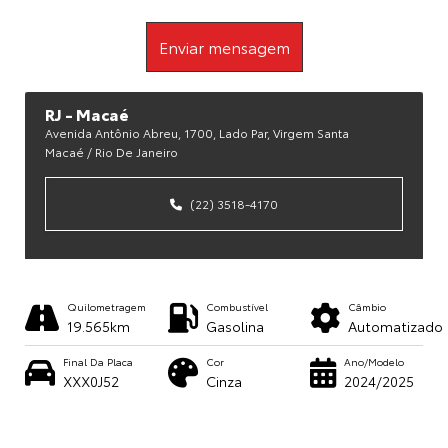
Enviar mensagem
RJ - Macaé
Avenida Antônio Abreu, 1700, Lado Par, Virgem Santa
Macaé / Rio De Janeiro
(22) 3518-4170
Quilometragem
Combustível
Câmbio
19.565km
Gasolina
Automatizado
Final Da Placa
Cor
Ano/Modelo
XXX0J52
Cinza
2024/2025