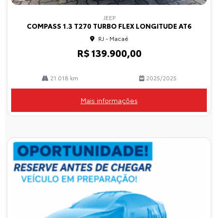
Co
mp
JEEP
arti
COMPASS 1.3 T270 TURBO FLEX LONGITUDE AT6
lhe
RJ - Macaé
R$ 139.900,00
21.018 km
2025/2025
Mais informações