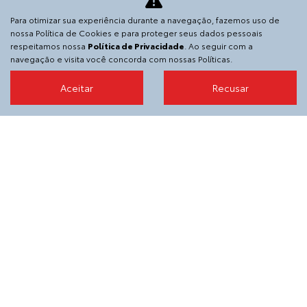
Para otimizar sua experiência durante a navegação, fazemos uso de
Serviços financeiros
nossa Política de Cookies e para proteger seus dados pessoais
respeitamos nossa
Política de Privacidade
. Ao seguir com a
Consórcio
navegação e visita você concorda com nossas Políticas.
Ciclo Toyota
Aceitar
Recusar
Assinaturas Pessoa Física
Assinatura para empresas
Peças
Blog da SGA
Acessórios
Agende sua revisão
A SGA Toyota
Contato