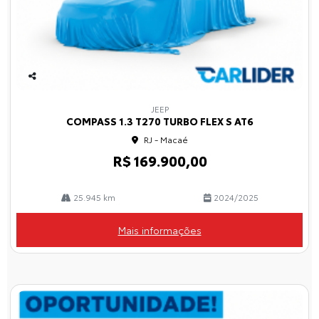
Co
mp
JEEP
arti
COMPASS 1.3 T270 TURBO FLEX S AT6
lhe
RJ - Macaé
R$ 169.900,00
25.945 km
2024/2025
Mais informações