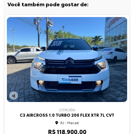
Você também pode gostar de:
Co
mp
CITROËN
arti
C3 AIRCROSS 1.0 TURBO 200 FLEX XTR 7L CVT
lhe
RJ - Macaé
R$ 118.900,00