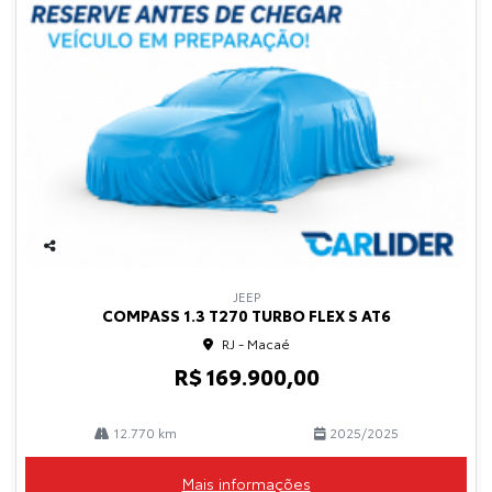
Co
mp
JEEP
arti
COMPASS 1.3 T270 TURBO FLEX S AT6
lhe
RJ - Macaé
R$ 169.900,00
12.770 km
2025/2025
Mais informações