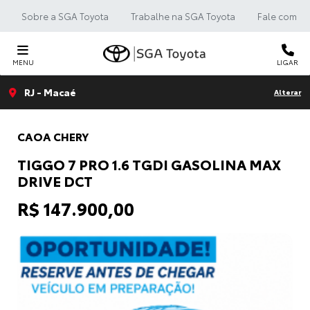
Sobre a SGA Toyota
Trabalhe na SGA Toyota
Fale com a 
MENU
LIGAR
RJ - Macaé
Alterar
CAOA CHERY
TIGGO 7 PRO 1.6 TGDI GASOLINA MAX
DRIVE DCT
R$ 147.900,00